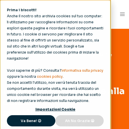
Prima i biscotti!
Anche il nostro sito archivia cookies sul tuo computer:
li utilizziamo per raccogliere informazioni su come
esplori queste pagine e ricordare i tuoi comportamenti
in futuro. I cookie ci servono per migliorare il sito
stesso al fine di offrirti un servizio personalizzato, sia
sul sito che in altri luoghi virtuali. Scegli e tue
preferenze sull'utilizzo dei cookies prima di iniziare la
Foxwin
/
Struttura e responsabilità distribuite
navigazione!
Nudesign
Vuoi saperne di più? Consulta l'
informativa sulla privacy
oppure la nostra
cookies policy
.
Se non accetti l'utilizzo, non verrà tenuta traccia del
Dalla frammentazione alla
comportamento durante visita, ma verrà utilizzato un
unico cookie nel browser per ricordare che hai scelto
collaborazione
di non registrare informazioni sulla navigazione.
strutturata:
Impostazioni Cookie
l’organizzazione a
Va Bene! 😉
Ah No Grazie 😬