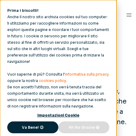
Prima i biscotti!
Anche il nostro sito archivia cookies sul tuo computer:
li utilizziamo per raccogliere informazioni su come
esplori queste pagine e ricordare i tuoi comportamenti
in futuro. I cookie ci servono per migliorare il sito
stesso al fine di offrirti un servizio personalizzato, sia
Foxwin
/ Noi /
La squadra
sul sito che in altri luoghi virtuali. Scegli e tue
preferenze sull'utilizzo dei cookies prima di iniziare la
navigazione!
La squadra di Foxwin
Vuoi saperne di più? Consulta l'
informativa sulla privacy
oppure la nostra
cookies policy
.
Se non accetti l'utilizzo, non verrà tenuta traccia del
Foxwin è l’incontro di intelligenze,
comportamento durante visita, ma verrà utilizzato un
competenze e discipline diverse che
unico cookie nel browser per ricordare che hai scelto
di non registrare informazioni sulla navigazione.
hanno l’aspirazione di contribuire a
Impostazioni Cookie
creare aziende più capaci e più sane.
Va Bene! 😉
Ah No Grazie 😬