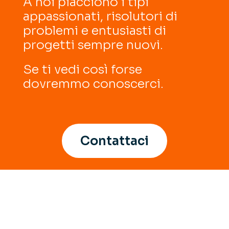
A noi piacciono i tipi
appassionati, risolutori di
problemi e entusiasti di
progetti sempre nuovi.
Se ti vedi così forse
dovremmo conoscerci.
Contattaci