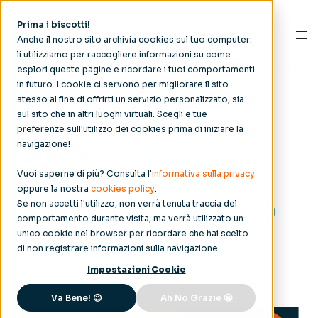
Prima i biscotti!
Anche il nostro sito archivia cookies sul tuo computer:
li utilizziamo per raccogliere informazioni su come
esplori queste pagine e ricordare i tuoi comportamenti
in futuro. I cookie ci servono per migliorare il sito
stesso al fine di offrirti un servizio personalizzato, sia
Foxwin
/ Noi /
Chi siamo
sul sito che in altri luoghi virtuali. Scegli e tue
preferenze sull'utilizzo dei cookies prima di iniziare la
navigazione!
Siamo
professionisti
Vuoi saperne di più? Consulta l'
informativa sulla privacy
che
trasformano
le
oppure la nostra
cookies policy
.
aziende
coinvolgendo
Se non accetti l'utilizzo, non verrà tenuta traccia del
comportamento durante visita, ma verrà utilizzato un
le persone
unico cookie nel browser per ricordare che hai scelto
di non registrare informazioni sulla navigazione.
Impostazioni Cookie
Va Bene! 😉
Ah No Grazie 😬