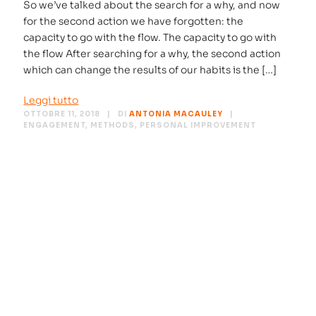
So we’ve talked about the search for a why, and now
for the second action we have forgotten: the
capacity to go with the flow. The capacity to go with
the flow After searching for a why, the second action
which can change the results of our habits is the […]
Leggi tutto
OTTOBRE 11, 2018
DI
ANTONIA MACAULEY
ENGAGEMENT
,
METHODS
,
PERSONAL IMPROVEMENT