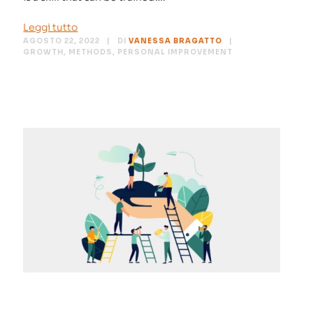
Leggi tutto
AGOSTO 22, 2022
DI
VANESSA BRAGATTO
GROWTH
,
METHODS
,
PERSONAL IMPROVEMENT