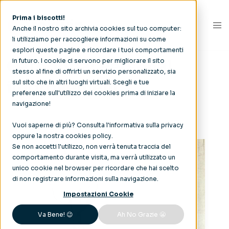
Prima i biscotti!
Anche il nostro sito archivia cookies sul tuo computer:
li utilizziamo per raccogliere informazioni su come
esplori queste pagine e ricordare i tuoi comportamenti
Categoria:
Personal
in futuro. I cookie ci servono per migliorare il sito
stesso al fine di offrirti un servizio personalizzato, sia
improvement
sul sito che in altri luoghi virtuali. Scegli e tue
preferenze sull'utilizzo dei cookies prima di iniziare la
navigazione!
Vuoi saperne di più? Consulta l'
informativa sulla privacy
oppure la nostra
cookies policy
.
Se non accetti l'utilizzo, non verrà tenuta traccia del
comportamento durante visita, ma verrà utilizzato un
unico cookie nel browser per ricordare che hai scelto
di non registrare informazioni sulla navigazione.
Impostazioni Cookie
Va Bene! 😉
Ah No Grazie 😬