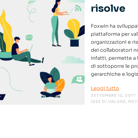
risolve
Foxwin ha svilupp
piattaforma per val
organizzazioni e ri
dei collaboratori 
infatti, permette a
di sottoporre le pr
gerarchiche e logi
Leggi tutto
SETTEMBRE 12, 2017
IDEE DI VALORE
,
MET