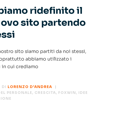
amo ridefinito il
uovo sito partendo
essi
nostro sito siamo partiti da noi stessi,
 soprattutto abbiamo utilizzato i
i in cui crediamo
DI
LORENZO D'ANDREA
EL PERSONALE
,
CRESCITA
,
FOXWIN
,
IDEE
ZIONE