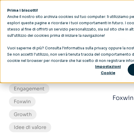
Prima i biscotti!
Anche il nostro sito archivia cookies sul tuo computer: li utilizziamo 
esplori queste pagine e ricordare i tuoi comportamenti in futuro. I cook
stesso al fine di offrirti un servizio personalizzato, sia sul sito che in al
sull'utilizzo dei cookies prima di iniziare la navigazione!
C
Vuoi saperne di più? Consulta l'
informativa sulla privacy
oppure la nos
Coinvolgimento del personale
Se non accetti l'utilizzo, non verrà tenuta traccia del comportamento du
cookie nel browser per ricordare che hai scelto di non registrare infor
Crescita
v
Impostazioni
Cookie
Delega
Engagement
Foxwin 
Foxwin
Growth
Idee di valore