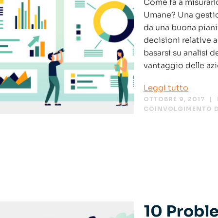
Come fa a misurarlo
Umane? Una gestio
da una buona pianif
decisioni relative 
basarsi su analisi 
vantaggio delle azi
Leggi tutto
OTTOBRE 9, 2017
COINVOLGIMENTO D
10 Probl