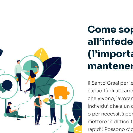
Come sop
all’infed
(l’import
mantenere
Il Santo Graal per 
capacità di attrarr
che vivono, lavoran
Individui che a un
o per necessità pe
mettere in difficol
rapidi’. Possono ci