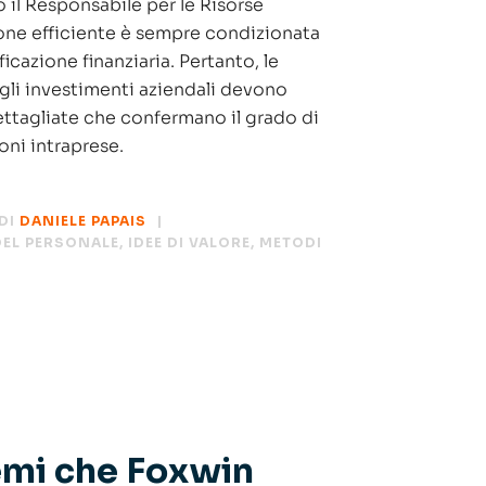
 il Responsabile per le Risorse
ne efficiente è sempre condizionata
icazione finanziaria. Pertanto, le
agli investimenti aziendali devono
dettagliate che confermano il grado di
oni intraprese.
DI
DANIELE PAPAIS
EL PERSONALE
,
IDEE DI VALORE
,
METODI
emi che Foxwin