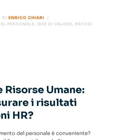
DI
ENRICO CHIARI
EL PERSONALE
,
IDEE DI VALORE
,
METODI
e Risorse Umane:
rare i risultati
oni HR?
imento del personale è conveniente?