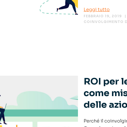
Leggi tutto
FEBBRAIO 19, 2019
COINVOLGIMENTO D
ROI per l
come misu
delle azi
Perché il coinvolg