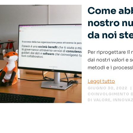
Come abbi
nostro n
da noi st
Per riprogettare il 
dai nostri valori e
metodi e i process
Leggi tutto
GIUGNO 30, 2022
COINVOLGIMENTO D
DI VALORE
,
INNOVA