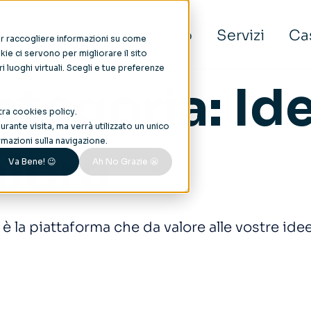
Noi
Aree di intervento
Servizi
Cas
per raccogliere informazioni su come
ie ci servono per migliorare il sito
tri luoghi virtuali. Scegli e tue preferenze
ategoria:
Ide
tra
cookies policy
.
rante visita, ma verrà utilizzato un unico
mazioni sulla navigazione.
alore
Va Bene! 😉
Ah No Grazie 😬
è la piattaforma che da valore alle vostre ide